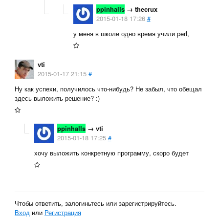
ppinhalls
→
thecrux
2015-01-18 17:26
#
у меня в школе одно время учили perl,
vti
2015-01-17 21:15
#
Ну как успехи, получилось что-нибудь? Не забыл, что обещал
здесь выложить решение? :)
ppinhalls
→
vti
2015-01-18 17:25
#
хочу выложить конкретную программу, скоро будет
Чтобы ответить, залогиньтесь или зарегистрируйтесь.
Вход
или
Регистрация