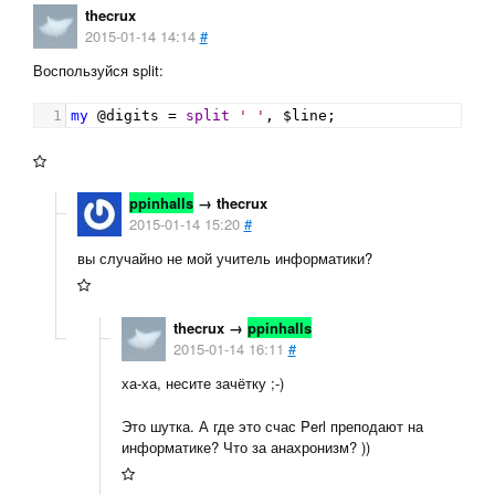
thecrux
2015-01-14 14:14
#
Воспользуйся split:
1
my
@digits
=
split
' '
, 
$line
;
ppinhalls
→
thecrux
2015-01-14 15:20
#
вы случайно не мой учитель информатики?
thecrux
→
ppinhalls
2015-01-14 16:11
#
ха-ха, несите зачётку ;-)
Это шутка. А где это счас Perl преподают на
информатике? Что за анахронизм? ))