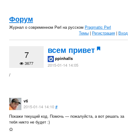
Форум
Журнал о современном Perl на русском
Pragmatic Perl
Темы
|
Регистрация
|
Вход
всем привет
7
ppinhalls
3677
2015-01-14 14:05
/
vti
2015-01-14 14:10
#
Покажи текущий код. Помочь — пожалуйста, а вот решать за
тебя никто не будет :)