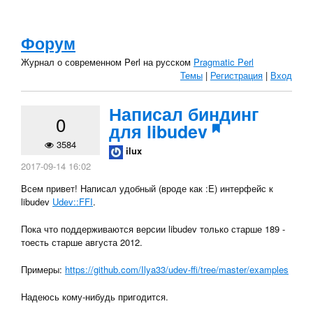
Форум
Журнал о современном Perl на русском
Pragmatic Perl
Темы
|
Регистрация
|
Вход
Написал биндинг
0
для libudev
3584
ilux
2017-09-14 16:02
Всем привет! Написал удобный (вроде как :E) интерфейс к
libudev
Udev::FFI
.
Пока что поддерживаются версии libudev только старше 189 -
тоесть старше августа 2012.
Примеры:
https://github.com/Ilya33/udev-ffi/tree/master/examples
Надеюсь кому-нибудь пригодится.