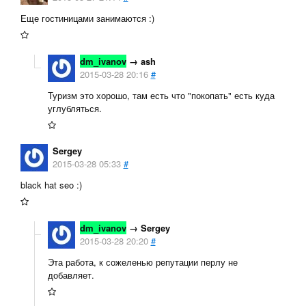
Еще гостиницами занимаются :)
dm_ivanov
→
ash
2015-03-28 20:16
#
Туризм это хорошо, там есть что "покопать" есть куда
углубляться.
Sergey
2015-03-28 05:33
#
black hat seo :)
dm_ivanov
→
Sergey
2015-03-28 20:20
#
Эта работа, к сожеленью репутации перлу не
добавляет.