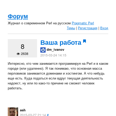
Форум
Журнал о современном Perl на русском
Pragmatic Perl
Темы
|
Регистрация
|
Вход
Ваша работа
8
dm_ivanov
2638
2015-03-24 14:15
Интересно, кто чем занимается программируя на Perl и в каком
городе (или удаленно). Я так понимаю, что основная масса
перловиков занимается доменами и хостингом. А что нибудь
еще есть. Куда податься если вдруг текущая деятельность
надоест, ну или по како-то причине не сможет человек
работать.
ash
2015-03-27 21:14
#