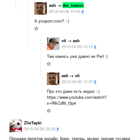
ash
→
dm_ivanov
2015-04-06 10:05
#
А youporn.com? :-)
vti
→
ash
2015-04-06 10:10
#
Там кажись уже давно не Perl :)
ash
→
vti
2015-04-06 10:37
#
Про это даже есть видео :-)
https://www.youtube.com/watch?
v=RlkCdM_f3p4
ZlieTapki
2015-04-26 22:29
#
Продажи билетов онлайн. Кино, театры, музеи, прочие тусовки