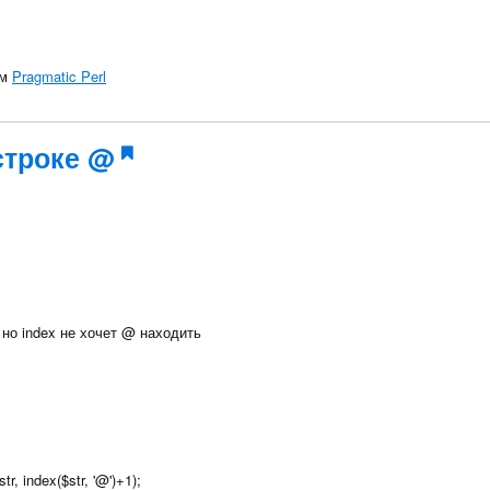
ом
Pragmatic Perl
строке @
)) но index не хочет @ находить
str, index($str, '@')+1);