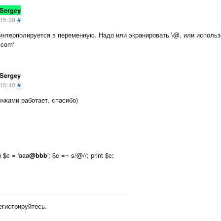
lSergey
15:39
#
интерполируется в переменную. Надо или экранировать \@, или исполь
.com'
Sergey
15:40
#
чками работает, спасибо)
 $c = 'aaa
@bbb
'; $c =~ s/@//; print $c;
егистрируйтесь.