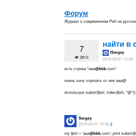
Форум
Журнал о современном Perl на русск
найти в 
7
lSergey
2813
2015-03-07 15:29
есть строка "aaa
@bbb
.com"
очень хочу отрезать от нее aaa@
использую substr($str, index($str, "@"
Sergey
2015-03-07 15:32
#
my $str = 'aaa
@bbb
.com'; print substr($