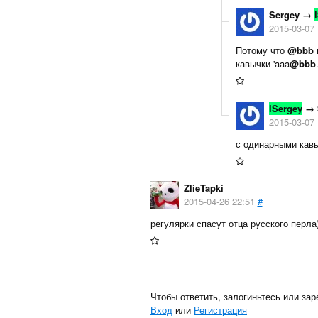
Sergey
→
2015-03-07 
Потому что
@bbb
кавычки 'aaa
@bbb
lSergey
→
2015-03-07 
с одинарными кавы
ZlieTapki
2015-04-26 22:51
#
регулярки спасут отца русского перла)
Чтобы ответить, залогиньтесь или зар
Вход
или
Регистрация