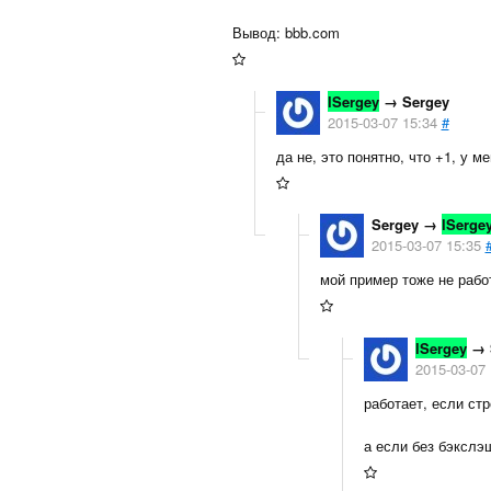
Вывод: bbb.com
lSergey
→
Sergey
2015-03-07 15:34
#
да не, это понятно, что +1, у м
Sergey
→
lSerge
2015-03-07 15:35
мой пример тоже не рабо
lSergey
→
2015-03-07 
работает, если стр
а если без бэкслэ