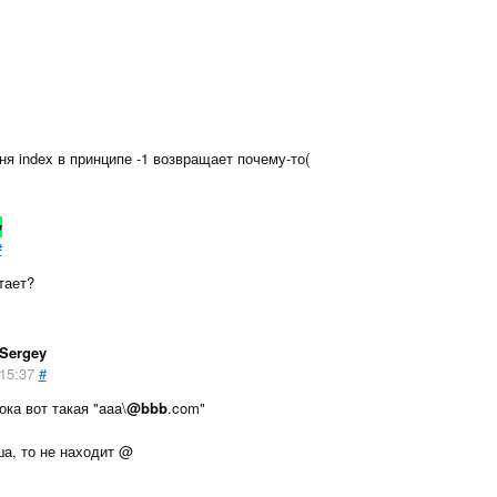
еня index в принципе -1 возвращает почему-то(
y
#
тает?
Sergey
15:37
#
ока вот такая "aaa\
@bbb
.com"
ша, то не находит @